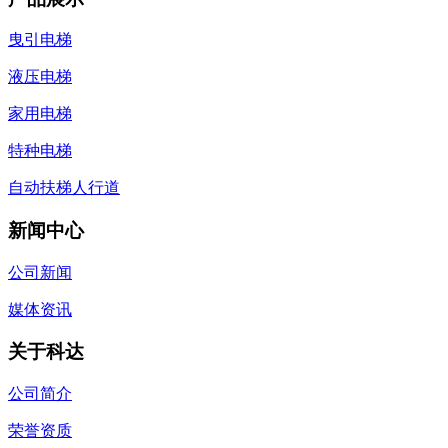
曳引电梯
液压电梯
家用电梯
特种电梯
自动扶梯人行道
新闻中心
公司新闻
媒体资讯
关于科达
公司简介
荣誉资质