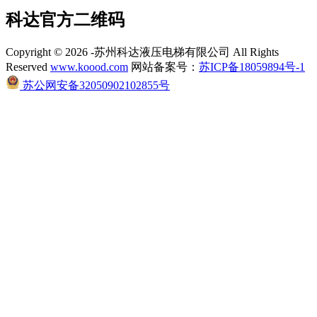
科达官方二维码
Copyright ©
2026 -苏州科达液压电梯有限公司 All Rights
Reserved
www.koood.com
网站备案号：
苏ICP备18059894号-1
苏公网安备32050902102855号