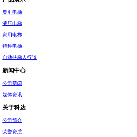
曳引电梯
液压电梯
家用电梯
特种电梯
自动扶梯人行道
新闻中心
公司新闻
媒体资讯
关于科达
公司简介
荣誉资质