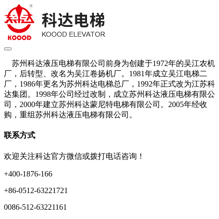
苏州科达液压电梯有限公司前身为创建于1972年的吴江农机
厂，后转型、改名为吴江卷扬机厂。1981年成立吴江电梯二
厂，1986年更名为苏州科达电梯总厂，1992年正式改为江苏科
达集团。1998年公司经过改制，成立苏州科达液压电梯有限公
司，2000年建立苏州科达蒙尼特电梯有限公司。2005年经收
购，重组苏州科达液压电梯有限公司。
联系方式
欢迎关注科达官方微信或拨打电话咨询！
+400-1876-166
+86-0512-63221721
0086-512-63221161