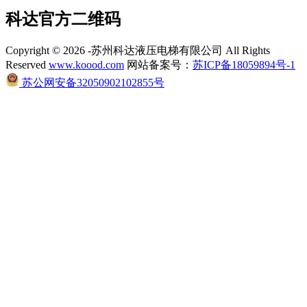
科达官方二维码
Copyright ©
2026 -苏州科达液压电梯有限公司 All Rights
Reserved
www.koood.com
网站备案号：
苏ICP备18059894号-1
苏公网安备32050902102855号